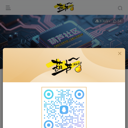
1.4W+
54
关注
私信
我是管理员
UID：1
已加入本站390天
总消费：0.00
7枚徽章
管理员
河北省邯郸市
管理员
超级版主
这家伙很懒，什么都没有写...