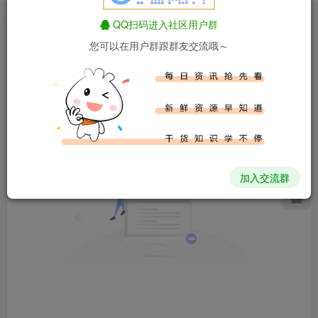
QQ扫码进入社区用户群
文章
5
收藏
0
评论
2
版块
9
帖子
6
粉丝
0
您可以在用户群跟群友交流哦～
文章
帖子
排序
0
0
加入交流群