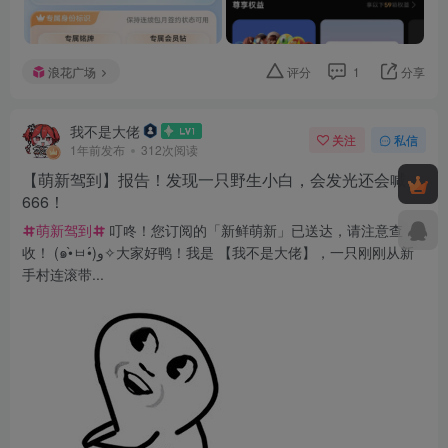
浪花广场
评分
1
分享
我不是大佬
关注
私信
1年前发布
312次阅读
【萌新驾到】报告！发现一只野生小白，会发光还会喊
666！
萌新驾到
叮咚！您订阅的「新鲜萌新」已送达，请注意查
收！ (๑•̀ㅂ•́)و✧大家好鸭！我是 【我不是大佬】，一只刚刚从新
手村连滚带...