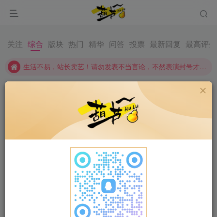
生活不易，站长卖艺！请勿发表不当言论，不然表演封号才艺~~~
关注
综合
版块
热门
精华
问答
投票
最新回复
最高评分
生活不易，站长卖艺！请勿发表不当言论，不然表演封号才艺~~~
生活不易，站长卖艺！请勿发表不当言论，不然表演封号才艺~~~
我是管理员
关注
私信
6个月前发布
44次阅读
漫城CMS小说封面同步功能源码
插件工具
评分
回复
分享