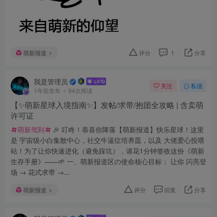
萌新报道
评分
1
分享
我是管理员
关注
私信
1年前发布
94次阅读
【✨萌新星球入境指南✨】发帖/求带/抱团全攻略 | 含卖萌
许可证
萌新驾到
🎉 叮咚！恭喜你降落【萌新报道】快乐星球！这里
是 宇宙级小白集散中心，社交牛逼症培养皿，以及 大佬爱心投喂
站！为了让你快速进化（避免踩坑），请花1分钟签收这份《萌新
生存手册》——🌱 一、萌新报道区の使命核心目标： 让你 闪亮登
场 → 花式求带 →...
萌新报道
评分
回复
分享