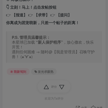
👇 立刻！马上！点击发帖按钮
👉
【报道】
👉
【求带】
👉
【提问】
你离成为团宠萌新，只差一个帖子的距离！
P.S. 管理员温馨提示：
本星球已加载
“新人保护程序”
，放心撒欢，快乐
开荒！
遇到任何困难 → 随时@【我是管理员】召唤守护
兽！ (๑¯∀¯๑)
萌新驾到
发光求眼熟
评分
欢迎为Ta评分
分享
收藏