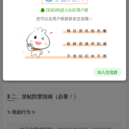
QQ扫码进入社区用户群
核心目标：
让你
闪亮登场 → 花式求带 → 快乐融
您可以在用户群跟群友交流哦～
入
！
适合干这些事👇
✅
嗷嗷报到：
“嗨！我是XX，一只会XX的萌新！”
（附上卖萌三连拍📸）
✅
求眼熟抱团：
“有同是XX领域的小白吗？击掌击
掌！” ✋
✅
弱弱提问：
“大佬救命！第一步该先迈左jio还是
右jio？”（放心！这里没有蠢问题！）
✅
领取礼包：
蹲守大佬的
《新人升级秘籍》
或
资
加入交流群
源大礼包
🎁
🚦 二、发帖防雷指南（必看！）
✨ 鼓励行为 ✨