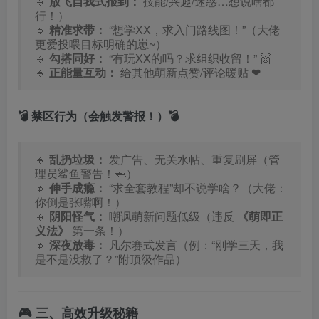
🔹
放飞自我式报到：
技能/兴趣/迷惑…想说啥都
行！）
🔹
精准求带：
“想学XX，求入门路线图！”（大佬
更爱投喂目标明确的崽~）
🔹
勾搭同好：
“有玩XX的吗？求组织收留！” 👯
🔹
正能量互动：
给其他萌新点赞/评论暖贴 ❤
💣 禁区行为（会触发警报！）💣
🔸
乱扔垃圾：
发广告、无关水帖、重复刷屏（管
理员鲨鱼警告！🦈）
🔸
伸手成瘾：
“求全套教程”却不说学啥？（大佬：
你倒是张嘴啊！）
🔸
阴阳怪气：
嘲讽萌新问题低级（违反
《萌即正
义法》
第一条！）
🔸
深夜放毒：
凡尔赛式发言（例：“刚学三天，我
是不是没救了？”附顶级作品）
🎮 三、高效升级秘籍