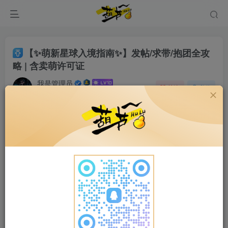
【✨萌新星球入境指南✨】发帖/求带/抱团全攻
略 | 含卖萌许可证
我是管理员
关注
私信
1年前发布
96次阅读
🎉 叮咚！恭喜你降落【萌新报道】快乐星球！
这里是
宇宙级小白集散中心
，
社交牛逼症培养
皿
，以及
大佬爱心投喂站
！
为了让你快速进化（避免踩坑），请花1分钟
签收这份《萌新生存手册》——
🌱 一、萌新报道区の使命