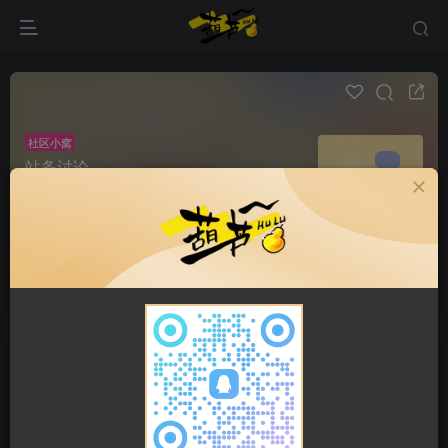
社区小窝
站务讨论
帖子 0
阅读 98
来杯咖啡/茶？聊聊社区怎么建设更好！提建议、找
bug、小小吐槽、问问规则… 你的声音很重要哦！
超级版主
申请版主
发布
全部
最新发布
最新回复
热门
精华