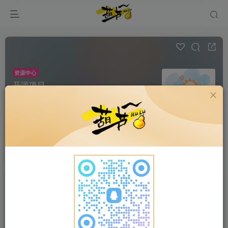
资源中心
开源项目
帖子 0
阅读 119
不想重复造轮子？来这儿捡现成的！大佬们打磨好
的开源项目、框架、工具库，即插即用，省时省力~
超级版主
申请版主
发布
全部
最新发布
最新回复
热门
精华