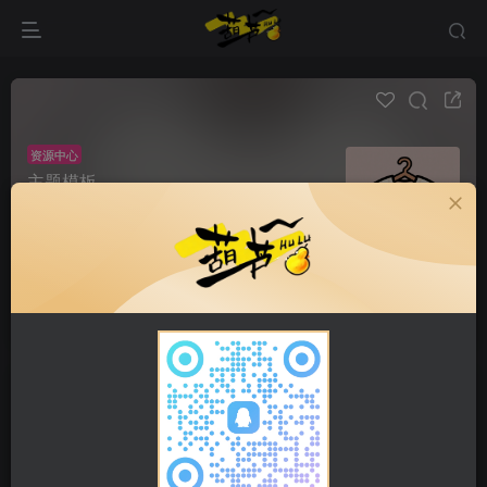
资源中心
主题模板
帖子 0
阅读 94
给你的网站/应用换新衣！海量主题、模板、皮肤集
合站，一键变身，颜值即正义！
超级版主
申请版主
发布
全部
最新发布
最新回复
热门
精华