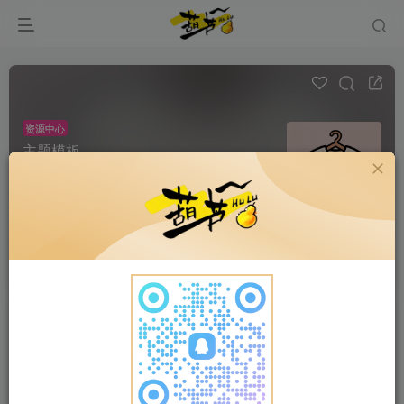
资源中心
主题模板
帖子 0
阅读 94
给你的网站/应用换新衣！海量主题、模板、皮肤集
合站，一键变身，颜值即正义！
超级版主
申请版主
发布
全部
最新发布
最新回复
热门
精华