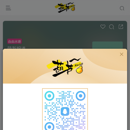
自由水塘
萌新报道
帖子 2
互动 1
阅读 410
✨ 欢迎新朋友上岸！在此留下你的第一条足迹吧！
自我介绍、求勾搭、晒入坑宣言——老船员们已备
好掌声与礼花~
超级版主
申请版主
发布
全部
最新发布
最新回复
热门
精华
我不是大佬
关注
私信