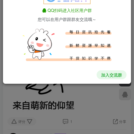
1年前发布
316次阅读
【萌新驾到】报告！发现一只野生小白，会发光还会喊
QQ扫码进入社区用户群
666！
您可以在用户群跟群友交流哦～
萌新驾到
叮咚！您订阅的「新鲜萌新」已送达，请注意查
收！ (๑•̀ㅂ•́)و✧大家好鸭！我是 【我不是大佬】，一只刚刚从新
手村连滚带...
加入交流群
评分
1
分享