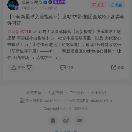
我是管理员
关注
私信
1年前发布
94次阅读
【✨萌新星球入境指南✨】发帖/求带/抱团全攻略 | 含卖萌
许可证
萌新驾到
🎉 叮咚！恭喜你降落【萌新报道】快乐星球！这
里是 宇宙级小白集散中心，社交牛逼症培养皿，以及 大佬爱心
投喂站！为了让你快速进化（避免踩坑），请花1分钟签收这份
《萌新生存手册》——🌱 一、萌新报道区の使命核心目标： 让
你 闪亮登场 → 花式求带 →...
评分
回复
分享
友链申请
免责声明
广告合作
关于我们
冀公网安备13042702000226号
冀ICP备19035321号-3
Copyright © 2025 ·
葫芦社区